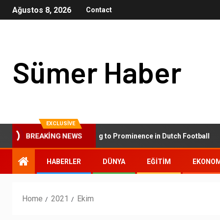
Ağustos 8, 2026
Contact
Sümer Haber
EXCLUSIVE
AZ Alkmaar: Rising to Prominence in Dutch Football
BREAKING NEWS
HABERLER
DÜNYA
EĞİTİM
EKONOM
Home
2021
Ekim