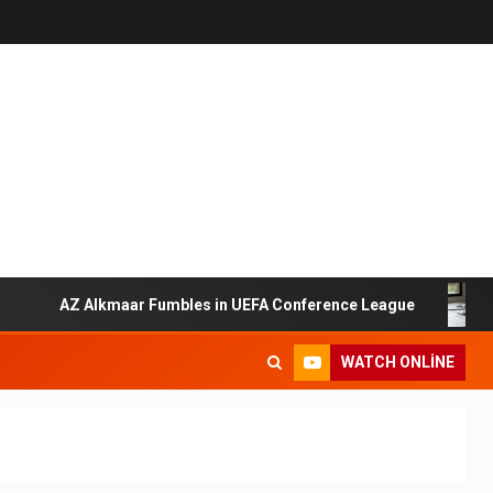
AZ Alkmaar Fumbles in UEFA Conference League
20
WATCH ONLINE