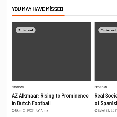
YOU MAY HAVE MISSED
3 min read
2 min read
EKONOMI
EKONOMI
AZ Alkmaar: Rising to Prominence
Real Soci
in Dutch Football
of Spanis
Ekim 2, 2023
Anna
Eylül 22, 20