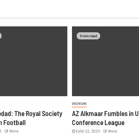
3 min read
EKONOMI
edad: The Royal Society
AZ Alkmaar Fumbles in 
h Football
Conference League
23
Anna
Eylül 22, 2023
Anna