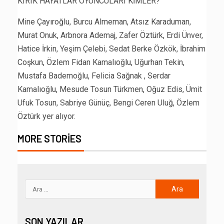
KIRIK HAYATLAR OYUNCULARI KİMLER?
Mine Çayıroğlu, Burcu Almeman, Atsız Karaduman,
Murat Onuk, Arbnora Ademaj, Zafer Öztürk, Erdi Ünver,
Hatice İrkin, Yeşim Çelebi, Sedat Berke Özkök, İbrahim
Coşkun, Özlem Fidan Kamalıoğlu, Uğurhan Tekin,
Mustafa Bademoğlu, Felicia Sağnak , Serdar
Kamalıoğlu, Mesude Tosun Türkmen, Oğuz Edis, Ümit
Ufuk Tosun, Sabriye Günüç, Bengi Ceren Uluğ, Özlem
Öztürk yer alıyor.
MORE STORIES
SON YAZILAR