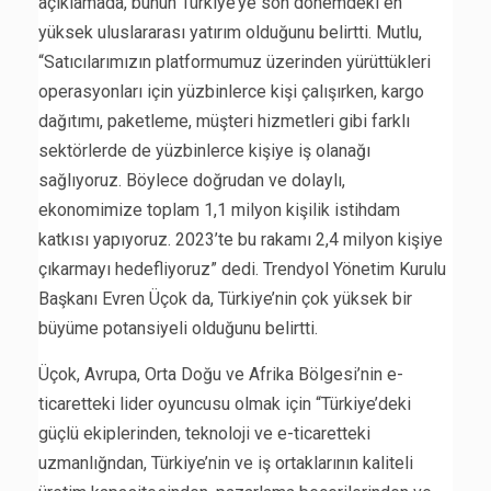
açıklamada, bunun Türkiye’ye son dönemdeki en
yüksek uluslararası yatırım olduğunu belirtti. Mutlu,
“Satıcılarımızın platformumuz üzerinden yürüttükleri
operasyonları için yüzbinlerce kişi çalışırken, kargo
dağıtımı, paketleme, müşteri hizmetleri gibi farklı
sektörlerde de yüzbinlerce kişiye iş olanağı
sağlıyoruz. Böylece doğrudan ve dolaylı,
ekonomimize toplam 1,1 milyon kişilik istihdam
katkısı yapıyoruz. 2023’te bu rakamı 2,4 milyon kişiye
çıkarmayı hedefliyoruz” dedi. Trendyol Yönetim Kurulu
Başkanı Evren Üçok da, Türkiye’nin çok yüksek bir
büyüme potansiyeli olduğunu belirtti.
Üçok, Avrupa, Orta Doğu ve Afrika Bölgesi’nin e-
ticaretteki lider oyuncusu olmak için “Türkiye’deki
güçlü ekiplerinden, teknoloji ve e-ticaretteki
uzmanlığndan, Türkiye’nin ve iş ortaklarının kaliteli