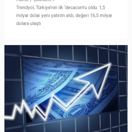
Trendyol, Türkiye’nin ilk ‘decacorn’u oldu: 1,5
milyar dolar yeni yatırım aldı, değeri 16,5 milyar
dolara ulaştı