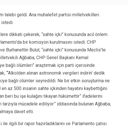
 talebi geldi. Ana muhalefet partisi milletvekilleri
istedi.
mlere dikkati çekerek, “sahte içki” konusunda acil önlem
arlamento’da bir komisyon kurulmasını istedi. CHP
ve Burhanettin Bulut, “sahte içki” konusunda Meclis’te
illetvekili Ağbaba, CHP Genel Başkanı Kemal
ye bağlı ölümleri” araştırmak için parti içerisinde
, “‘Alkolden alınan astronomik vergileri indirin’ dedik
iye bağlı ölümler seyredildi. Ne bir etkin soruşturma ne
ıl en az 500 insanın sahte içkinden hayatını kaybettiğini
an beri bu işe kulağını tıkayan hükümettir” ifadelerini
m tarzıyla mücadele ediliyor.” iddiasında bulunan Ağbaba,
lmaya davet etti.
ile ilgili bir rapor hazırladıklarını ve Parlamento çatısı