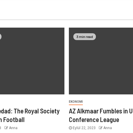
3 min read
EKONOMI
edad: The Royal Society
AZ Alkmaar Fumbles in 
h Football
Conference League
23
Anna
Eylül 22, 2023
Anna