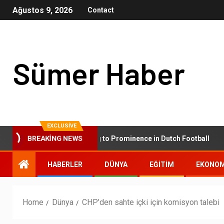
Ağustos 9, 2026
Contact
Sümer Haber
EXCLUSIVE
AZ Alkmaar: Rising to Prominence in Dutch Football
BREAKING NEWS
HABERLER
DÜNYA
EĞİTİM
EKONOM
Home
Dünya
CHP’den sahte içki için komisyon talebi