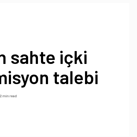
 sahte içki
misyon talebi
2 min read