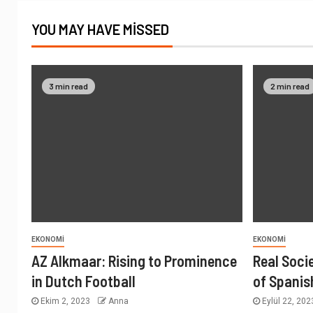
YOU MAY HAVE MISSED
3 min read
2 min read
EKONOMI
EKONOMI
AZ Alkmaar: Rising to Prominence
Real Soci
in Dutch Football
of Spanis
Ekim 2, 2023
Anna
Eylül 22, 20