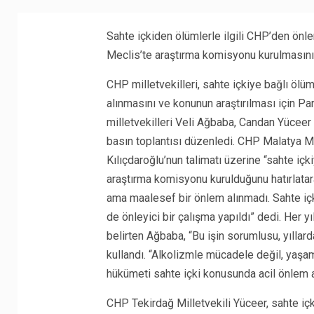
Sahte içkiden ölümlerle ilgili CHP’den önlem
Meclis’te araştırma komisyonu kurulmasını 
CHP milletvekilleri, sahte içkiye bağlı ölü
alınmasını ve konunun araştırılması için P
milletvekilleri Veli Ağbaba, Candan Yüceer 
basın toplantısı düzenledi. CHP Malatya M
Kılıçdaroğlu’nun talimatı üzerine “sahte içki
araştırma komisyonu kurulduğunu hatırlatarak
ama maalesef bir önlem alınmadı. Sahte içk
de önleyici bir çalışma yapıldı” dedi. Her y
belirten Ağbaba, “Bu işin sorumlusu, yıllard
kullandı. “Alkolizmle mücadele değil, yaşa
hükümeti sahte içki konusunda acil önlem a
CHP Tekirdağ Milletvekili Yüceer, sahte içki 