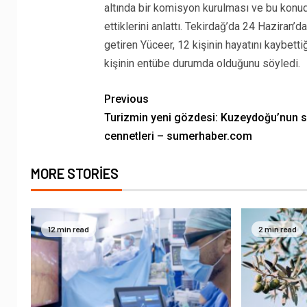
altında bir komisyon kurulması ve bu konud
ettiklerini anlattı. Tekirdağ’da 24 Haziran’
getiren Yüceer, 12 kişinin hayatını kaybetti
kişinin entübe durumda olduğunu söyledi.
Previous
Turizmin yeni gözdesi: Kuzeydoğu’nun s
cennetleri – sumerhaber.com
MORE STORIES
12 min read
2 min read